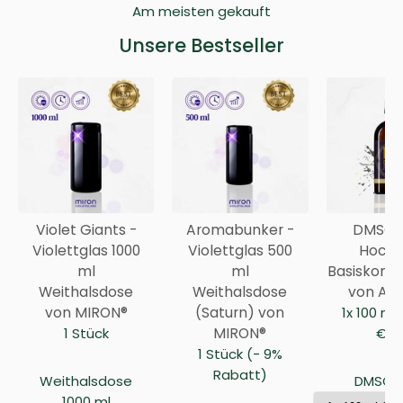
Am meisten gekauft
Unsere Bestseller
Violet Giants -
Aromabunker -
DMSO 9
Violettglas 1000
Violettglas 500
Hochr
ml
ml
Basiskonze
Weithalsdose
Weithalsdose
von Anc
von MIRON®
(Saturn) von
1x 100 ml
1 Stück
MIRON®
€ / 
1 Stück (- 9%
Rabatt)
Weithalsdose
DMSO 9
1000 ml