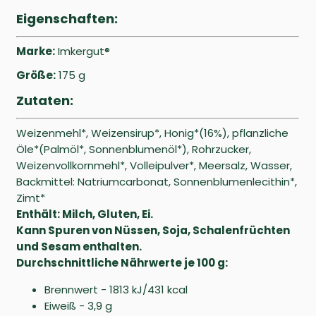
Eigenschaften:
Marke:
Imkergut®
Größe:
175 g
Zutaten:
Weizenmehl*, Weizensirup*, Honig*(16%), pflanzliche
Öle*(Palmöl*, Sonnenblumenöl*), Rohrzucker,
Weizenvollkornmehl*, Volleipulver*, Meersalz, Wasser,
Backmittel: Natriumcarbonat, Sonnenblumenlecithin*,
Zimt*
Enthält: Milch, Gluten, Ei.
Kann Spuren von Nüssen, Soja, Schalenfrüchten
und Sesam enthalten.
Durchschnittliche Nährwerte je 100 g:
Brennwert - 1813 kJ/431 kcal
Eiweiß - 3,9 g