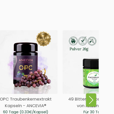
OPC Traubenkernextrakt
49 Bitterkräuter PULV
Kapseln - ANCEVIA®
von Ancenasan®
60 Tage (0.33€/Kapsel)
Für 30 Tage