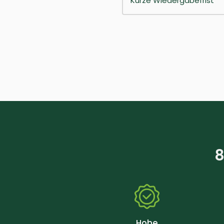
Kurze Wiedergabefrist
8
Hohe