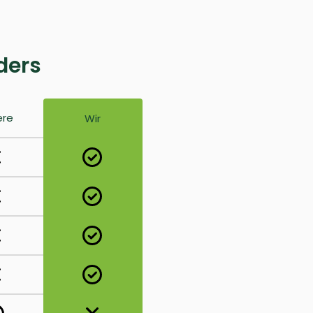
ders
ere
Wir