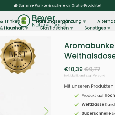
🎁 Sammle Punkte & sichere dir Gratis-Produkte!
& Trinken
Nahrungsergänzung
Alterna
 & Haushalt
Glasflaschen
Sonstiges
Aromabunker 
Weithalsdose
€10,39
€9,77
inkl. MwSt. und zzgl. Versand
Mit unseren Produkten 
Produkt auf
höch
Weltklasse
Kund
Superschnelle
Li