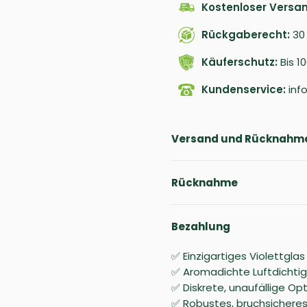
Kostenloser Versan
Rückgaberecht:
30
Käuferschutz:
Bis 1
Kundenservice:
inf
Versand und Rücknahm
Rücknahme
Bezahlung
✅ Einzigartiges Violettgla
✅ Aromadichte Luftdichtigke
✅ Diskrete, unaufällige Op
✅ Robustes, bruchsicheres 