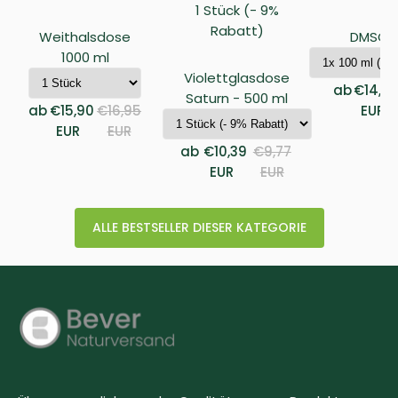
1 Stück (- 9%
Rabatt)
Weithalsdose
DMSO 9
1000 ml
Violettglasdose
ab
€14,9
Saturn - 500 ml
ab
€15,90
€16,95
EUR
EUR
EUR
ab
€10,39
€9,77
EUR
EUR
ALLE BESTSELLER DIESER KATEGORIE