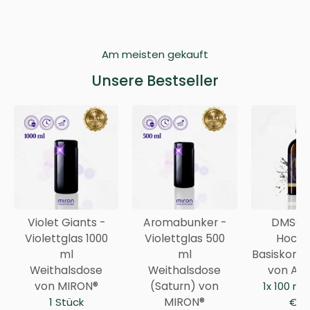
Am meisten gekauft
Unsere Bestseller
Violet Giants -
Aromabunker -
DMSO 9
Violettglas 1000
Violettglas 500
Hochr
ml
ml
Basiskonze
Weithalsdose
Weithalsdose
von Anc
von MIRON®
(Saturn) von
1x 100 ml
1 Stück
MIRON®
€ / 