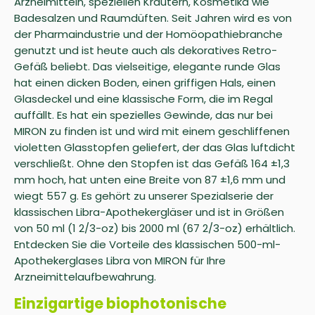
Arzneimitteln, speziellen Kräutern, Kosmetika wie
Badesalzen und Raumdüften. Seit Jahren wird es von
der Pharmaindustrie und der Homöopathiebranche
genutzt und ist heute auch als dekoratives Retro-
Gefäß beliebt. Das vielseitige, elegante runde Glas
hat einen dicken Boden, einen griffigen Hals, einen
Glasdeckel und eine klassische Form, die im Regal
auffällt. Es hat ein spezielles Gewinde, das nur bei
MIRON zu finden ist und wird mit einem geschliffenen
violetten Glasstopfen geliefert, der das Glas luftdicht
verschließt. Ohne den Stopfen ist das Gefäß 164 ±1,3
mm hoch, hat unten eine Breite von 87 ±1,6 mm und
wiegt 557 g. Es gehört zu unserer Spezialserie der
klassischen Libra-Apothekergläser und ist in Größen
von 50 ml (1 2/3-oz) bis 2000 ml (67 2/3-oz) erhältlich.
Entdecken Sie die Vorteile des klassischen 500-ml-
Apothekerglases Libra von MIRON für Ihre
Arzneimittelaufbewahrung.
Einzigartige biophotonische