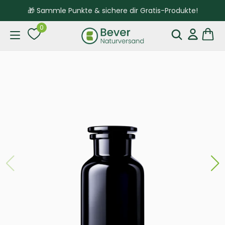
🎁 Sammle Punkte & sichere dir Gratis-Produkte!
0