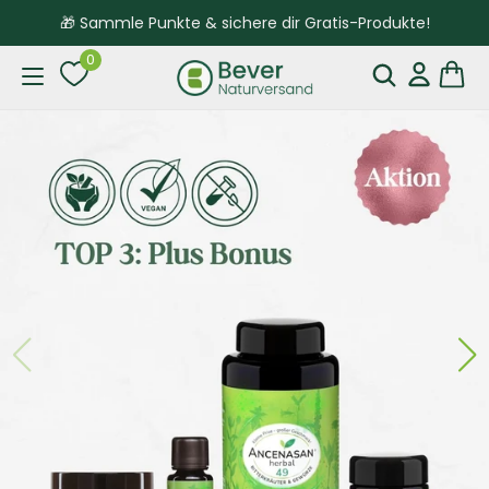
🎁 Sammle Punkte & sichere dir Gratis-Produkte!
0