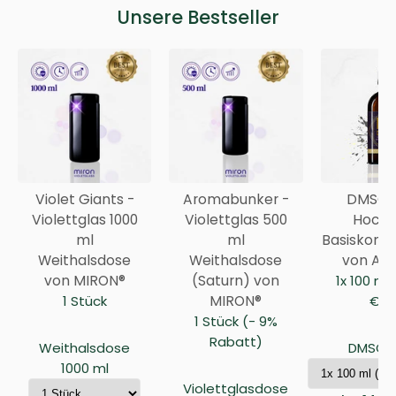
Unsere Bestseller
Violet Giants -
Aromabunker -
DMSO 9
Violettglas 1000
Violettglas 500
Hochr
ml
ml
Basiskonze
Weithalsdose
Weithalsdose
von Anc
von MIRON®
(Saturn) von
1x 100 ml
1 Stück
MIRON®
€ / 
1 Stück (- 9%
Rabatt)
Weithalsdose
DMSO 9
1000 ml
Violettglasdose