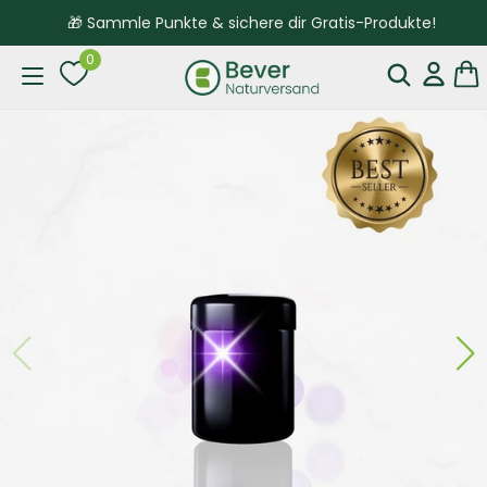
🎁 Sammle Punkte & sichere dir Gratis-Produkte!
0