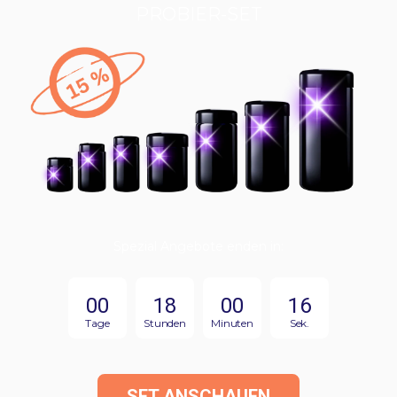
PROBIER-SET
Spezial Angebote enden in:
00
18
00
15
Tage
Stunden
Minuten
Sek.
SET ANSCHAUEN