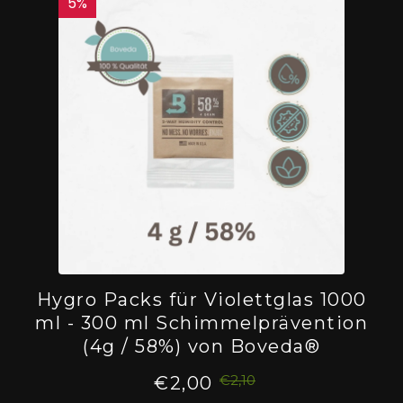
5
%
Hygro Packs für Violettglas 1000
ml - 300 ml Schimmelprävention
(4g / 58%) von Boveda®
€2,10
€2,00