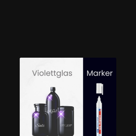
€2,60
€2,50