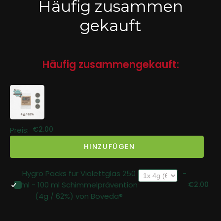
Häufig zusammen
gekauft
Häufig zusammengekauft:
€2.00
Preis:
HINZUFÜGEN
Hygro Packs für Violettglas 250
-
ml - 100 ml Schimmelprävention
€2.00
(4g / 62%) von Boveda®