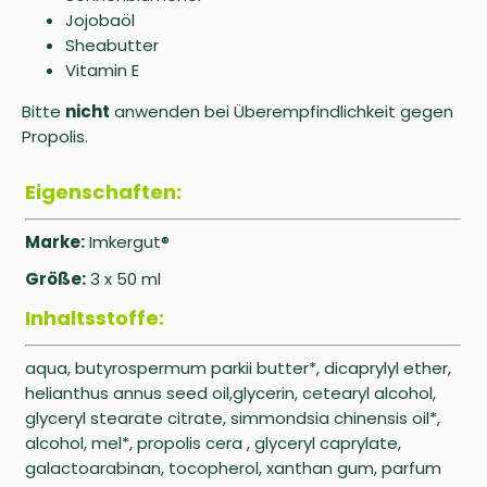
Jojobaöl
Sheabutter
Vitamin E
Bitte
nicht
anwenden bei Überempfindlichkeit gegen
Propolis.
Eigenschaften:
Marke:
Imkergut®
Größe:
3 x 50 ml
Inhaltsstoffe:
aqua, butyrospermum parkii butter*, dicaprylyl ether,
helianthus annus seed oil,glycerin, cetearyl alcohol,
glyceryl stearate citrate, simmondsia chinensis oil*,
alcohol, mel*, propolis cera , glyceryl caprylate,
galactoarabinan, tocopherol, xanthan gum, parfum