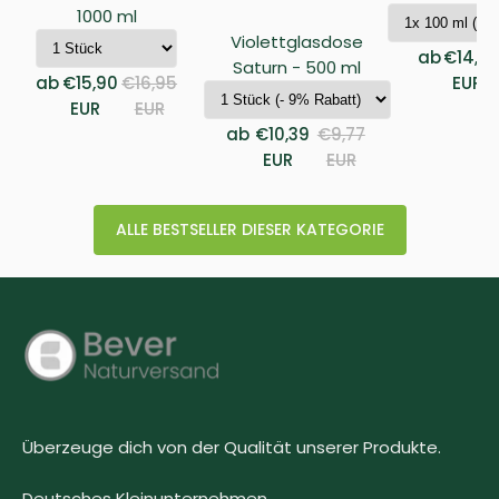
1000 ml
Violettglasdose
ab
€14,9
Saturn - 500 ml
ab
€15,90
€16,95
EUR
EUR
EUR
ab
€10,39
€9,77
EUR
EUR
ALLE BESTSELLER DIESER KATEGORIE
Überzeuge dich von der Qualität unserer Produkte.
Deutsches Kleinunternehmen