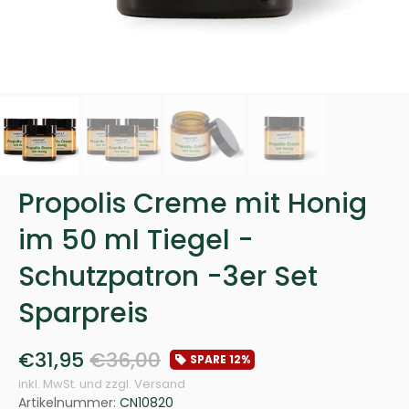
Propolis Creme mit Honig
im 50 ml Tiegel -
Schutzpatron -3er Set
Sparpreis
€31,95
€36,00
SPARE
12%
inkl. MwSt. und zzgl. Versand
Artikelnummer:
CN10820