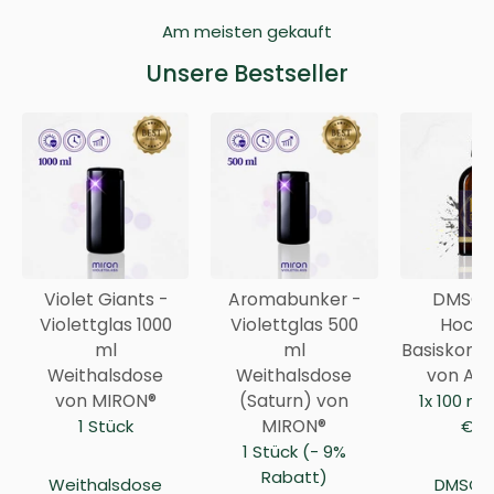
Am meisten gekauft
Unsere Bestseller
Violet Giants -
Aromabunker -
DMSO 9
Violettglas 1000
Violettglas 500
Hochr
ml
ml
Basiskonze
Weithalsdose
Weithalsdose
von Anc
von MIRON®
(Saturn) von
1x 100 ml
1 Stück
MIRON®
€ / 
1 Stück (- 9%
Rabatt)
Weithalsdose
DMSO 9